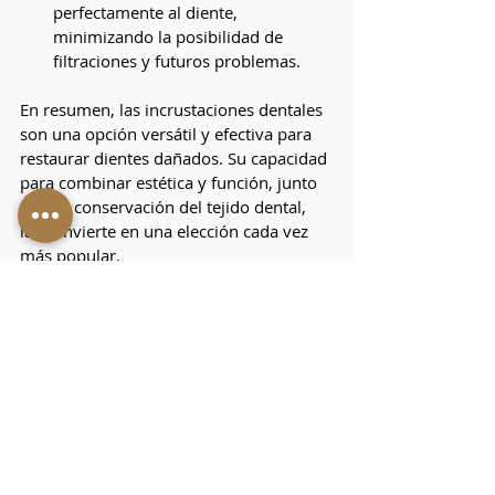
perfectamente al diente, 
minimizando la posibilidad de 
filtraciones y futuros problemas.
En resumen, las incrustaciones dentales 
son una opción versátil y efectiva para 
restaurar dientes dañados. Su capacidad 
para combinar estética y función, junto 
con su conservación del tejido dental, 
las convierte en una elección cada vez 
más popular.
Si tienes un diente con caries, fracturado 
o desgastado, en
 O|M Clinics 
podemos 
ayudarte a encontrar la solución más 
adecuada. ¡Déjate asesorar por 
nuestro 
equipo!
¡Quiero una cita!