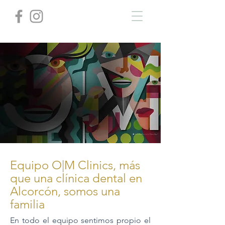
Equipo O|M Clinics, más
que una clínica dental en
Alcorcón, somos una
familia
En todo el equipo sentimos propio el