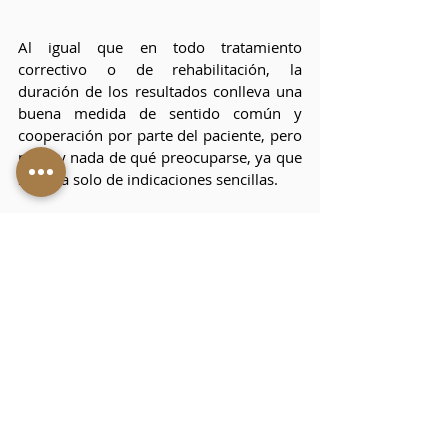
Al igual que en todo tratamiento 
correctivo o de rehabilitación, la 
duración de los resultados conlleva una 
buena medida de sentido común y 
cooperación por parte del paciente, pero 
no hay nada de qué preocuparse, ya que 
se trata solo de indicaciones sencillas. 
Para mantener tu nueva sonrisa en 
forma, lo único que necesitas es utilizar 
la seda dental, cepillarte los dientes al 
menos dos veces al día -con una buena 
técnica que te darán nuestros 
especialistas en OM Clinics- y un 
mantenimiento ocasional con gel 
blanqueador NiteWhite ACP que 
complementa el sistema Philips Zoom. 
Siguiendo estas recomendaciones el 